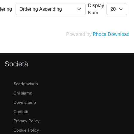
Display
dering
Num
Powered by
Phoca Download
Società
Scadenziario
Chi siamo
Dove siamo
Contatti
Privacy Policy
Cookie Policy