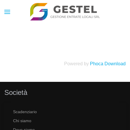
Powered by
Phoca Download
Società
Scadenziario
Chi siamo
Dove siamo